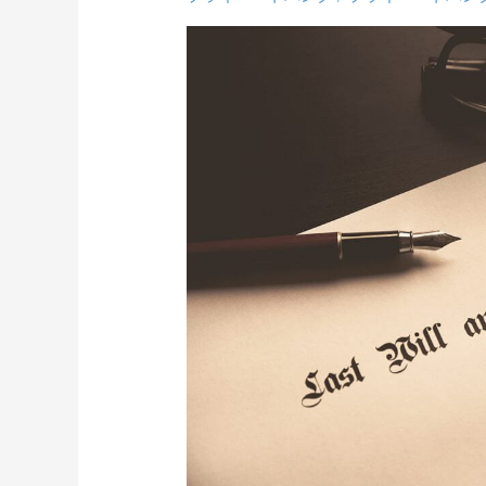
（ト
ラ
ス
ト）
設
立
が
も
た
ら
す
メ
リ
ッ
ト
と
注
意