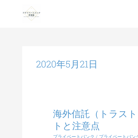
2020年5月21日
海外信託（トラスト
海
外
トと注意点
信
託
プライベートバンク
/
プライベートバン