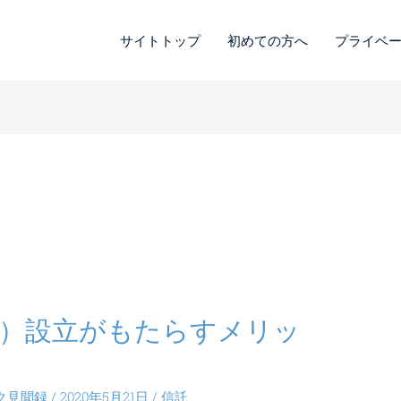
サイトトップ
初めての方へ
プライベ
）設立がもたらすメリッ
ク見聞録
/
2020年5月21日
/
信託