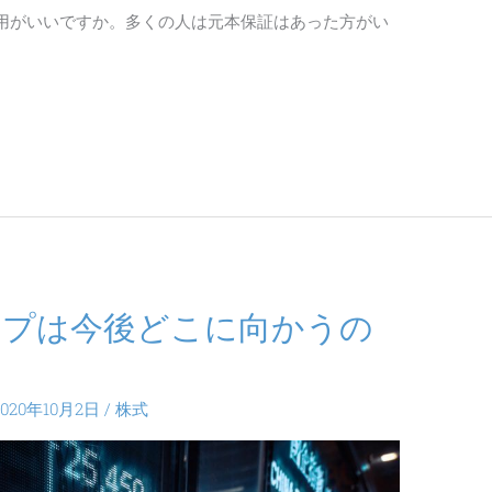
用がいいですか。多くの人は元本保証はあった方がい
ープは今後どこに向かうの
2020年10月2日
/
株式