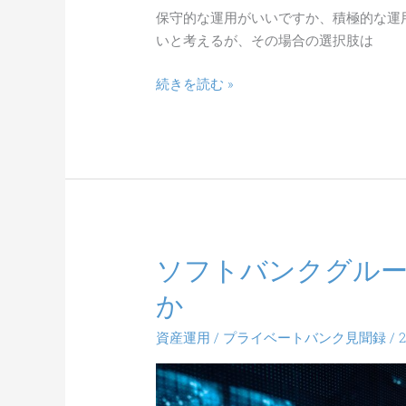
保守的な運用がいいですか、積極的な運
いと考えるが、その場合の選択肢は
続きを読む »
ソフトバンクグル
ソ
フ
か
ト
バ
資産運用
/
プライベートバンク見聞録
/
ン
ク
グ