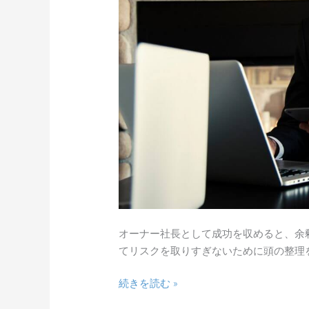
す
べ
き
資
産
運
用
オーナー社長として成功を収めると、余
てリスクを取りすぎないために頭の整理
続きを読む »