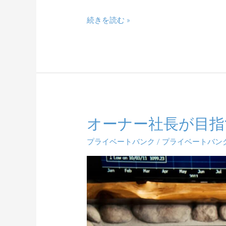
続きを読む »
オーナー社長が目指
オ
ー
プライベートバンク
/
プライベートバン
ナ
ー
社
長
が
目
指