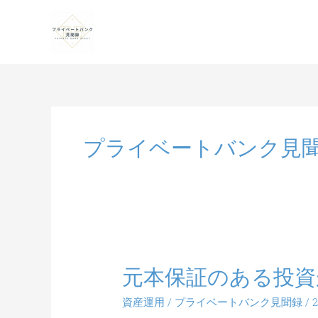
プライベートバンク見
元本保証のある投資
元
本
資産運用
/
プライベートバンク見聞録
/
保