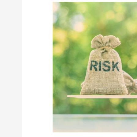
証
の
あ
る
投
資
が
い
い
人
の
選
択
肢