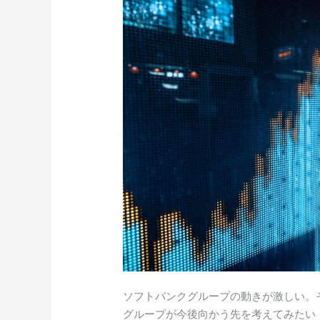
ル
ー
プ
は
今
後
ど
こ
に
向
か
う
の
か
ソフトバンクグループの動きが激しい。
グループが今後向かう先を考えてみたい