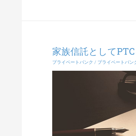
家族信託としてPT
家
族
プライベートバンク
/
プライベートバン
信
託
と
し
て
PTC
を
運
営
す