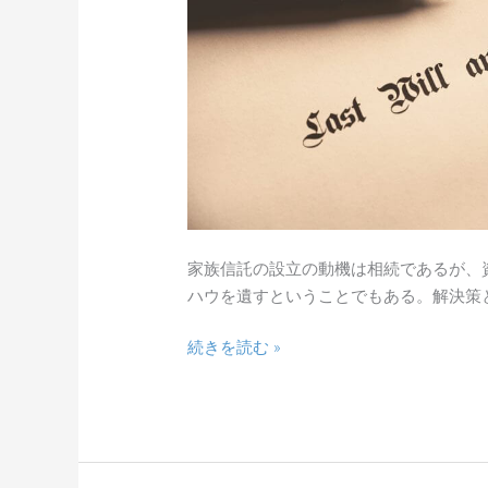
べ
き
理
由
家族信託の設立の動機は相続であるが、
ハウを遺すということでもある。解決策と
続きを読む »