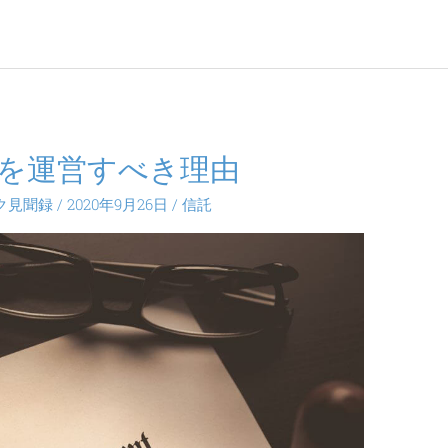
Cを運営すべき理由
ク見聞録
/
2020年9月26日
/
信託