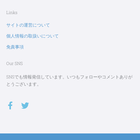
Links
サイトの運営について
個人情報の取扱いについて
免責事項
Our SNS
SNSでも情報発信しています。いつもフォローやコメントありが
とうございます。
F
T
a
w
c
i
e
t
b
t