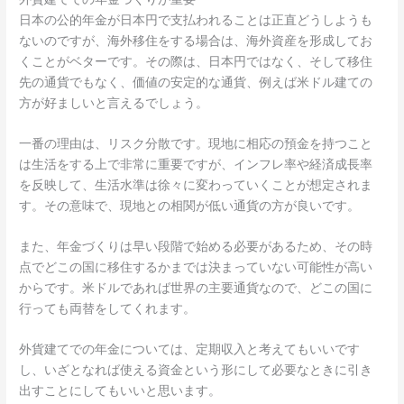
日本の公的年金が日本円で支払われることは正直どうしようも
ないのですが、海外移住をする場合は、海外資産を形成してお
くことがベターです。その際は、日本円ではなく、そして移住
先の通貨でもなく、価値の安定的な通貨、例えば米ドル建ての
方が好ましいと言えるでしょう。
一番の理由は、リスク分散です。現地に相応の預金を持つこと
は生活をする上で非常に重要ですが、インフレ率や経済成長率
を反映して、生活水準は徐々に変わっていくことが想定されま
す。その意味で、現地との相関が低い通貨の方が良いです。
また、年金づくりは早い段階で始める必要があるため、その時
点でどこの国に移住するかまでは決まっていない可能性が高い
からです。米ドルであれば世界の主要通貨なので、どこの国に
行っても両替をしてくれます。
外貨建てでの年金については、定期収入と考えてもいいです
し、いざとなれば使える資金という形にして必要なときに引き
出すことにしてもいいと思います。