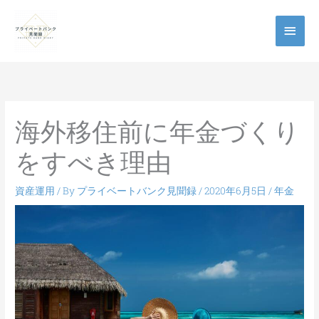
メ
イ
ン
メ
海外移住前に年金づくり
ニ
をすべき理由
ュ
ー
資産運用
/ By
プライベートバンク見聞録
/
2020年6月5日
/
年金