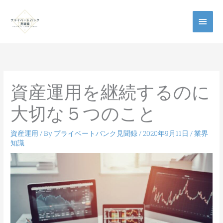
メ
イ
ン
メ
資産運用を継続するのに
ニ
大切な５つのこと
ュ
ー
資産運用
/ By
プライベートバンク見聞録
/
2020年9月11日
/
業界
知識