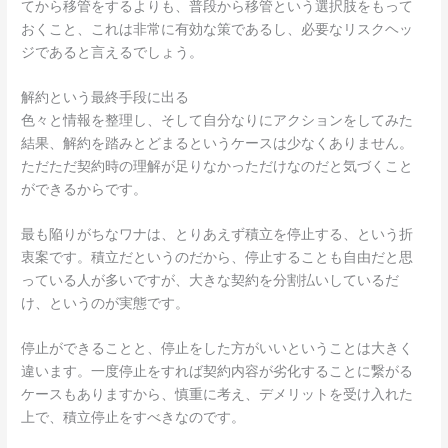
てから移管をするよりも、普段から移管という選択肢をもって
おくこと、これは非常に有効な策であるし、必要なリスクヘッ
ジであると言えるでしょう。
解約という最終手段に出る
色々と情報を整理し、そして自分なりにアクションをしてみた
結果、解約を踏みとどまるというケースは少なくありません。
ただただ契約時の理解が足りなかっただけなのだと気づくこと
ができるからです。
最も陥りがちなワナは、とりあえず積立を停止する、という折
衷案です。積立だというのだから、停止することも自由だと思
っている人が多いですが、大きな契約を分割払いしているだ
け、というのが実態です。
停止ができることと、停止をした方がいいということは大きく
違います。一度停止をすれば契約内容が劣化することに繋がる
ケースもありますから、慎重に考え、デメリットを受け入れた
上で、積立停止をすべきなのです。