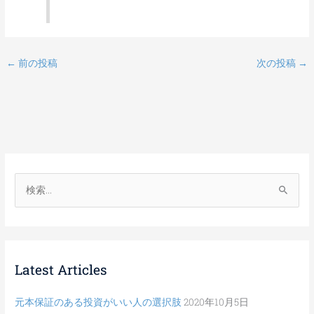
←
前の投稿
次の投稿
→
検
索
対
象
Latest Articles
:
元本保証のある投資がいい人の選択肢
2020年10月5日