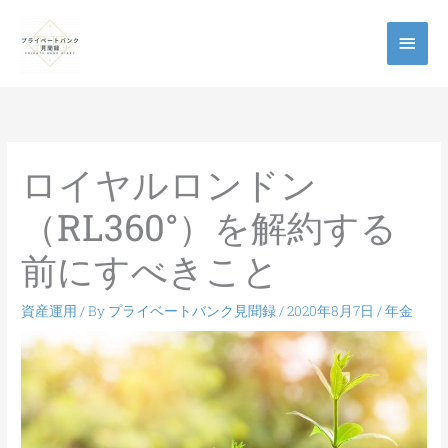
メ
イ
ン
メ
ロイヤルロンドン
ニ
（RL360°）を解約する
ュ
前にすべきこと
ー
資産運用
/ By
プライベートバンク見聞録
/
2020年8月7日
/
年金