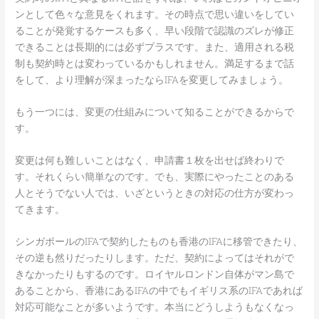
ンとして色々な意見をくれます。その時点で思い違いをしてい
ることが発覚するケースも多く、早い段階で認識のズレが修正
できることは長期的には必ずプラスです。また、適用される税
制も契約時とは変わっているかもしれません。満足するまで話
をして、より理解が深まったならIFAを変更してみましょう。
もう一つには、変更の仕組みについて知ることができるからで
す。
変更は何も難しいことはなく、申請書１枚を出せば終わりで
す。それくらい簡単なのです。でも、実際にやったことのある
人とそうでない人では、いざというときの対応の仕方が変わっ
てきます。
シンガポールのIFAで契約したものも香港のIFAに移管できたり、
その逆も然りだったりします。ただ、契約によってはそれがで
きなかったりもするのです。ロイヤルロンドン自体がマン島で
あることから、香港にあるIFAの中でもイギリス系のIFAであれば
対応可能なことが多いようです。本当にどうしようもなくなっ