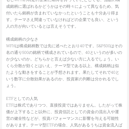
成銘柄に選ばれるかどうかはその時々によって異なるため、気
付いたら銘柄が含まれていなかったということも十分あり得ま
す。テーマさえ間違っていなければどの企業でも良い、という
人の方が向いているとは言えそうです。
構成銘柄の少なさ
WFHは構成銘柄数では先に述べたとおり40です。S&P500はその
名の通り500の銘柄で構成されているので、40というのが多いの
か少ないのか。どちらかと言えば少ない方に入るでしょう。い
くら分散が効くとはいえ、テーマ型である以上、構成銘柄は似
たような動きをすることが予想されます。果たしてそれで40と
いう数字に分散効果があるのか、投資家の判断は分かれるでし
ょう。
ETFとしての人気
ETFは株式でありつつ、直接投資ではありません。したがって株
価が上下すること以外に、投資信託としての資金の流出入や運
営の健全性などが、投資パフォーマンスに影響を与える可能性
があります。テーマ型ETFの場合、人気があるうちは資金流入ば