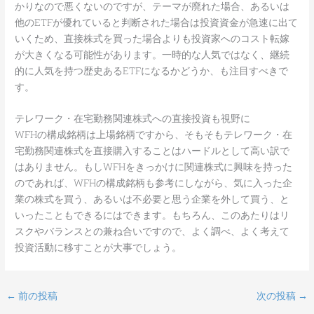
かりなので悪くないのですが、テーマが廃れた場合、あるいは
他のETFが優れていると判断された場合は投資資金が急速に出て
いくため、直接株式を買った場合よりも投資家へのコスト転嫁
が大きくなる可能性があります。一時的な人気ではなく、継続
的に人気を持つ歴史あるETFになるかどうか、も注目すべきで
す。
テレワーク・在宅勤務関連株式への直接投資も視野に
WFHの構成銘柄は上場銘柄ですから、そもそもテレワーク・在
宅勤務関連株式を直接購入することはハードルとして高い訳で
はありません。もしWFHをきっかけに関連株式に興味を持った
のであれば、WFHの構成銘柄も参考にしながら、気に入った企
業の株式を買う、あるいは不必要と思う企業を外して買う、と
いったこともできるにはできます。もちろん、このあたりはリ
スクやバランスとの兼ね合いですので、よく調べ、よく考えて
投資活動に移すことが大事でしょう。
←
前の投稿
次の投稿
→