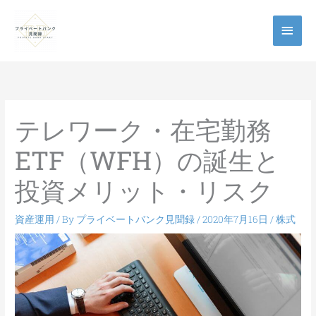
メ
イ
ン
メ
テレワーク・在宅勤務
ニ
ETF（WFH）の誕生と
ュ
投資メリット・リスク
ー
資産運用
/ By
プライベートバンク見聞録
/
2020年7月16日
/
株式