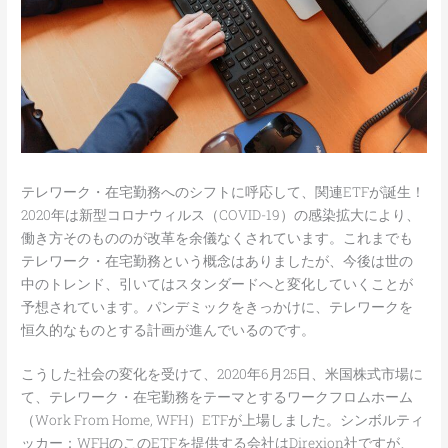
テレワーク・在宅勤務へのシフトに呼応して、関連ETFが誕生！
2020年は新型コロナウィルス（COVID-19）の感染拡大により、
働き方そのもののが改革を余儀なくされています。これまでも
テレワーク・在宅勤務という概念はありましたが、今後は世の
中のトレンド、引いてはスタンダードへと変化していくことが
予想されています。パンデミックをきっかけに、テレワークを
恒久的なものとする計画が進んでいるのです。
こうした社会の変化を受けて、2020年6月25日、米国株式市場に
て、テレワーク・在宅勤務をテーマとするワークフロムホーム
（Work From Home, WFH）ETFが上場しました。シンボルティ
ッカー：WFHのこのETFを提供する会社はDirexion社ですが、