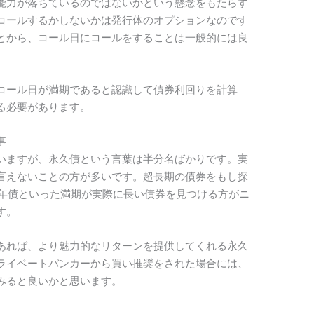
能力が落ちているのではないかという懸念をもたらす
コールするかしないかは発行体のオプションなのです
とから、コール日にコールをすることは一般的には良
コール日が満期であると認識して債券利回りを計算
る必要があります。
事
いますが、永久債という言葉は半分名ばかりです。実
言えないことの方が多いです。超長期の債券をもし探
0年債といった満期が実際に長い債券を見つける方がニ
す。
あれば、より魅力的なリターンを提供してくれる永久
ライベートバンカーから買い推奨をされた場合には、
みると良いかと思います。