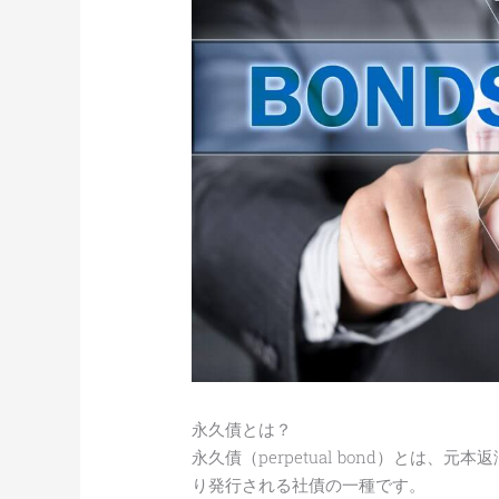
永久債とは？
永久債（perpetual bond）とは
り発行される社債の一種です。