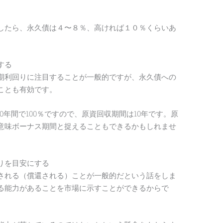
したら、永久債は４〜８％、高ければ１０％くらいあ
する
期利回りに注目することが一般的ですが、永久債への
ことも有効です。
0年間で100％ですので、原資回収期間は10年です。原
意味ボーナス期間と捉えることもできるかもしれませ
りを目安にする
される（償還される）ことが一般的だという話をしま
る能力があることを市場に示すことができるからで