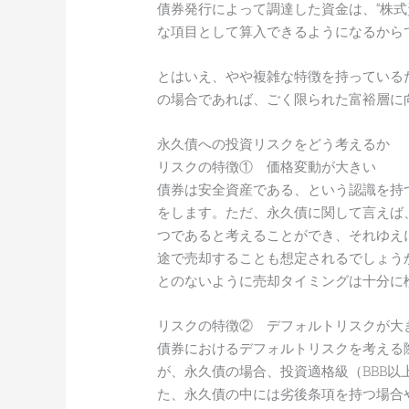
債券発行によって調達した資金は、“株式
な項目として算入できるようになるから
とはいえ、やや複雑な特徴を持っている
の場合であれば、ごく限られた富裕層に
永久債への投資リスクをどう考えるか
リスクの特徴① 価格変動が大きい
債券は安全資産である、という認識を持
をします。ただ、永久債に関して言えば
つであると考えることができ、それゆえ
途で売却することも想定されるでしょう
とのないように売却タイミングは十分に
リスクの特徴② デフォルトリスクが大
債券におけるデフォルトリスクを考える
が、永久債の場合、投資適格級（BBB
た、永久債の中には劣後条項を持つ場合