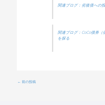
関連ブログ：劣後債への
関連ブログ：CoCo債券
を探る
←
前の投稿